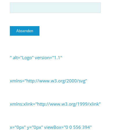
" alt="Logo" version="1.1"
xmlns="http://www.w3.org/2000/svg"
xmlns:xlink="http://www.w3.org/1999/xlink"
x="0px" y="0px" viewBox="0 0 556 394"