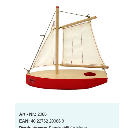
Art.- Nr.:
2086
EAN:
40 22762 20086 9
Produktname:
Segelschiff für Motor