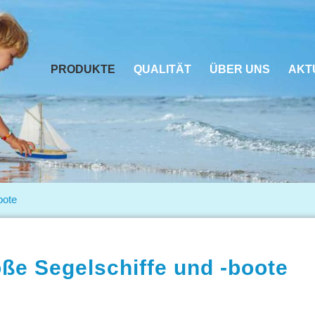
PRODUKTE
QUALITÄT
ÜBER UNS
AKT
oote
oße Segelschiffe und -boote