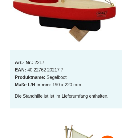
A
rt.- Nr.:
2217
EAN:
40 22762 20217 7
Produktname:
Segelboot
Maße L/H in mm:
190 x 220 mm
Die Standhilfe ist ist im Lieferumfang enthalten.