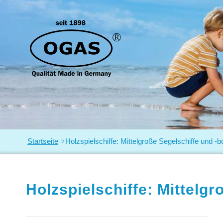
Startseite
>
Holzspielschiffe: Mittelgroße Segelschiffe und -b
Holzspielschiffe: Mittelgr