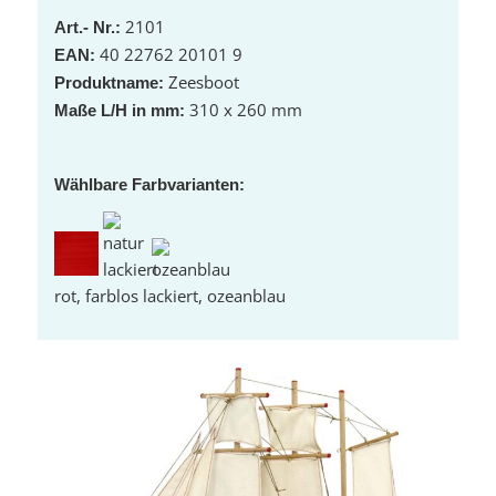
2101
Art.- Nr.:
40 22762 20101 9
EAN:
Zeesboot
Produktname:
310 x 260 mm
Maße L/H in mm:
Wählbare Farbvarianten:
rot, farblos lackiert, ozeanblau