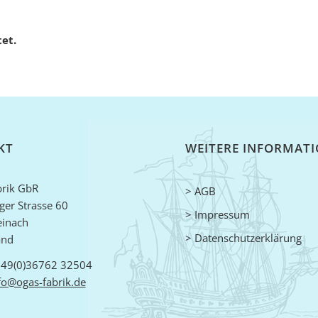
et.
KT
WEITERE INFORMAT
rik GbR
> AGB
er Strasse 60
> Impressum
einach
> Datenschutzerklärung
and
 +49(0)36762 32504
fo@ogas-fabrik.de