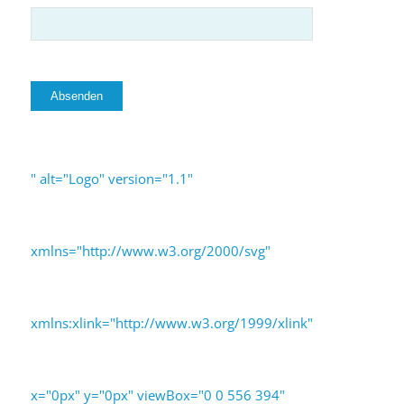
" alt="Logo" version="1.1"
xmlns="http://www.w3.org/2000/svg"
xmlns:xlink="http://www.w3.org/1999/xlink"
x="0px" y="0px" viewBox="0 0 556 394"