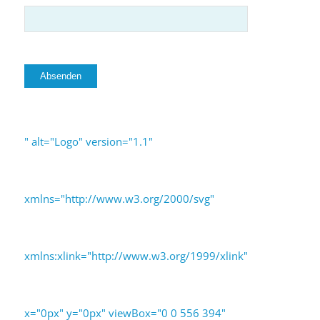
" alt="Logo" version="1.1"
xmlns="http://www.w3.org/2000/svg"
xmlns:xlink="http://www.w3.org/1999/xlink"
x="0px" y="0px" viewBox="0 0 556 394"